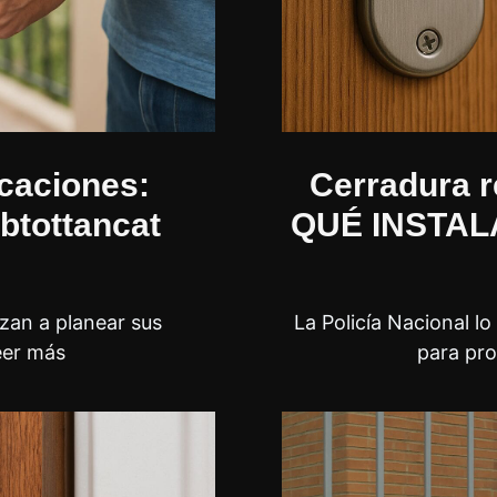
caciones:
Cerradura r
btottancat
QUÉ INSTALA
zan a planear sus
La Policía Nacional l
eer más
para pro