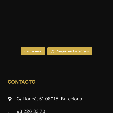
Seguir en Instagram
Cargar más
CONTACTO
C/ Llançà, 51 08015, Barcelona
93 226 33 70