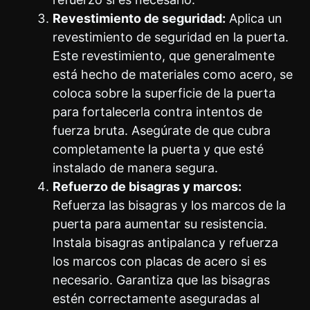
Revestimiento de seguridad:
Aplica un
revestimiento de seguridad en la puerta.
Este revestimiento, que generalmente
está hecho de materiales como acero, se
coloca sobre la superficie de la puerta
para fortalecerla contra intentos de
fuerza bruta. Asegúrate de que cubra
completamente la puerta y que esté
instalado de manera segura.
Refuerzo de bisagras y marcos:
Refuerza las bisagras y los marcos de la
puerta para aumentar su resistencia.
Instala bisagras antipalanca y refuerza
los marcos con placas de acero si es
necesario. Garantiza que las bisagras
estén correctamente aseguradas al