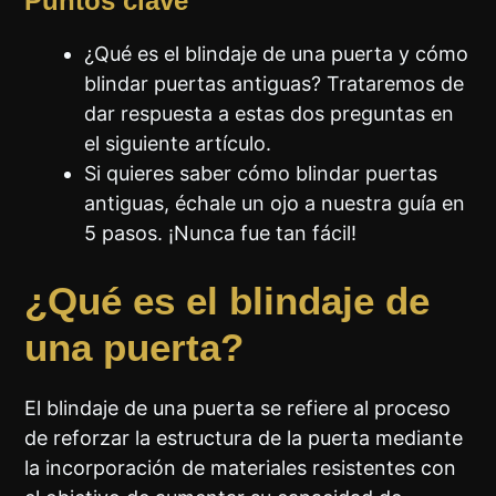
Puntos clave
¿Qué es el blindaje de una puerta y cómo
blindar puertas antiguas? Trataremos de
dar respuesta a estas dos preguntas en
el siguiente artículo.
Si quieres saber cómo blindar puertas
antiguas, échale un ojo a nuestra guía en
5 pasos. ¡Nunca fue tan fácil!
¿Qué es el blindaje de
una puerta?
El blindaje de una puerta se refiere al proceso
de reforzar la estructura de la puerta mediante
la incorporación de materiales resistentes con