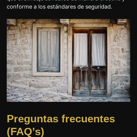
conforme a los estándares de seguridad.
Preguntas frecuentes
(FAQ’s)