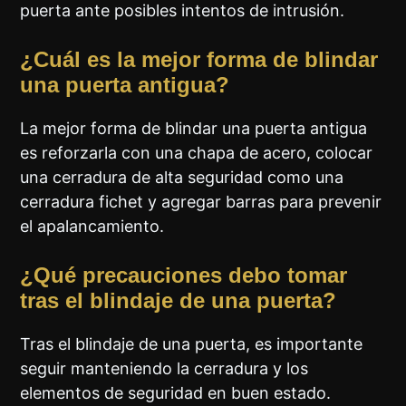
puerta ante posibles intentos de intrusión.
¿Cuál es la mejor forma de blindar
una puerta antigua?
La mejor forma de blindar una puerta antigua
es reforzarla con una chapa de acero, colocar
una cerradura de alta seguridad como una
cerradura fichet y agregar barras para prevenir
el apalancamiento.
¿Qué precauciones debo tomar
tras el blindaje de una puerta?
Tras el blindaje de una puerta, es importante
seguir manteniendo la cerradura y los
elementos de seguridad en buen estado.