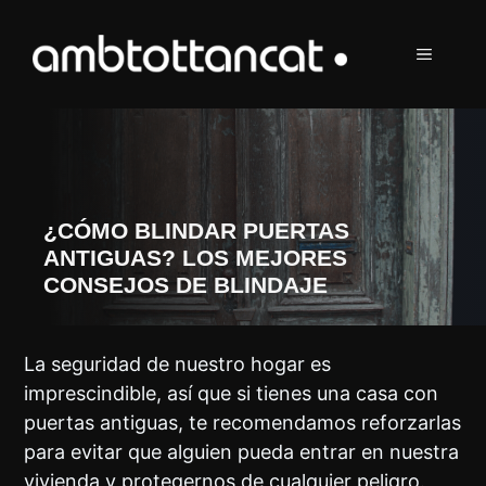
Saltar
al
MENÚ
contenido
¿CÓMO BLINDAR PUERTAS
ANTIGUAS? LOS MEJORES
CONSEJOS DE BLINDAJE
La seguridad de nuestro hogar es
imprescindible, así que si tienes una casa con
puertas antiguas, te recomendamos reforzarlas
para evitar que alguien pueda entrar en nuestra
vivienda y protegernos de cualquier peligro.