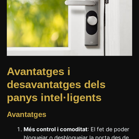
Avantatges i
desavantatges dels
panys intel·ligents
Avantatges
Més control i comoditat
: El fet de poder
bloquejar o desbloquejar la porta des de