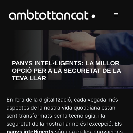
Vés
al
MENÚ
contingut
PANYS INTEL·LIGENTS: LA MILLOR
OPCIÓ PER A LA SEGURETAT DE LA
TEVA LLAR
En l’era de la digitalització, cada vegada més
aspectes de la nostra vida quotidiana estan
sent transformats per la tecnologia, i la
seguretat de la nostra llar no és l’excepció. Els
panys intel·ligents
són una de les innovacions