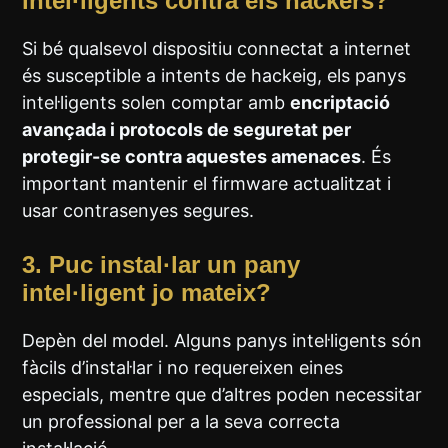
intel·ligents contra els hackers?
Si bé qualsevol dispositiu connectat a internet
és susceptible a intents de hackeig, els panys
intel·ligents solen comptar amb
encriptació
avançada i protocols de seguretat per
protegir-se contra aquestes amenaces
. És
important mantenir el firmware actualitzat i
usar contrasenyes segures.
3.
Puc instal·lar un pany
intel·ligent jo mateix?
Depèn del model. Alguns panys intel·ligents són
fàcils d’instal·lar i no requereixen eines
especials, mentre que d’altres poden necessitar
un professional per a la seva correcta