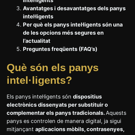
intel·ligents
Avantatges i desavantatges dels panys
intel·ligents
Per què els panys intel·ligents són una
de les opcions més segures en
l’actualitat
Preguntes freqüents (FAQ’s)
Què són els panys
intel·ligents?
Els panys intel·ligents són
dispositius
electrònics dissenyats per substituir o
complementar els panys tradicionals.
Aquests
panys es controlen de manera digital, ja sigui
mitjançant
aplicacions mòbils, contrasenyes,