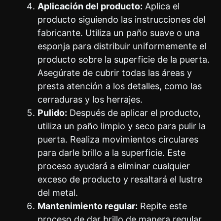
Aplicación del producto:
Aplica el
producto siguiendo las instrucciones del
fabricante. Utiliza un paño suave o una
esponja para distribuir uniformemente el
producto sobre la superficie de la puerta.
Asegúrate de cubrir todas las áreas y
presta atención a los detalles, como las
cerraduras y los herrajes.
Pulido:
Después de aplicar el producto,
utiliza un paño limpio y seco para pulir la
puerta. Realiza movimientos circulares
para darle brillo a la superficie. Este
proceso ayudará a eliminar cualquier
exceso de producto y resaltará el lustre
del metal.
Mantenimiento regular:
Repite este
proceso de dar brillo de manera regular