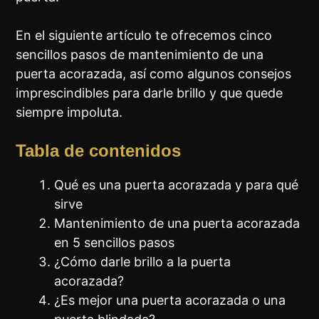
En el siguiente artículo te ofrecemos cinco
sencillos pasos de mantenimiento de una
puerta acorazada, así como algunos consejos
imprescindibles para darle brillo y que quede
siempre impoluta.
Tabla de contenidos
Qué es una puerta acorazada y para qué
sirve
Mantenimiento de una puerta acorazada
en 5 sencillos pasos
¿Cómo darle brillo a la puerta
acorazada?
¿Es mejor una puerta acorazada o una