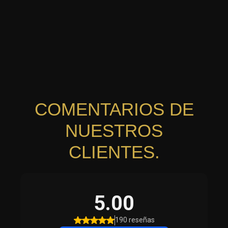
COMENTARIOS DE
NUESTROS
CLIENTES.