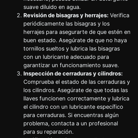
suave diluido en agua.
Revisión de bisagras y herrajes:
Verifica
periódicamente las bisagras y los
herrajes para asegurarte de que estén en
buen estado. Asegúrate de que no haya
tornillos sueltos y lubrica las bisagras
con un lubricante adecuado para
garantizar un funcionamiento suave.
Inspección de cerraduras y cilindros:
Comprueba el estado de las cerraduras y
los cilindros. Asegúrate de que todas las
llaves funcionen correctamente y lubrica
el cilindro con un lubricante específico
para cerraduras. Si encuentras algún
problema, contacta a un profesional
para su reparación.