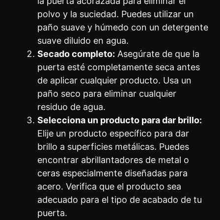
la puerta acorazada para eliminar el
polvo y la suciedad. Puedes utilizar un
paño suave y húmedo con un detergente
suave diluido en agua.
Secado completo:
Asegúrate de que la
puerta esté completamente seca antes
de aplicar cualquier producto. Usa un
paño seco para eliminar cualquier
residuo de agua.
Selecciona un producto para dar brillo:
Elije un producto específico para dar
brillo a superficies metálicas. Puedes
encontrar abrillantadores de metal o
ceras especialmente diseñadas para
acero. Verifica que el producto sea
adecuado para el tipo de acabado de tu
puerta.