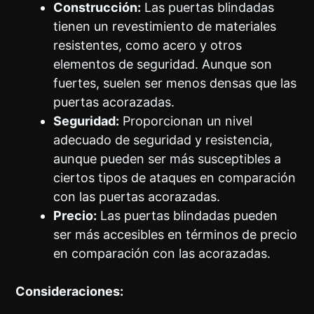
Construcción:
Las puertas blindadas
tienen un revestimiento de materiales
resistentes, como acero y otros
elementos de seguridad. Aunque son
fuertes, suelen ser menos densas que las
puertas acorazadas.
Seguridad:
Proporcionan un nivel
adecuado de seguridad y resistencia,
aunque pueden ser más susceptibles a
ciertos tipos de ataques en comparación
con las puertas acorazadas.
Precio:
Las puertas blindadas pueden
ser más accesibles en términos de precio
en comparación con las acorazadas.
Consideraciones: