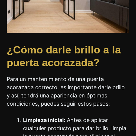
¿Cómo darle brillo a la
puerta acorazada?
Para un mantenimiento de una puerta
acorazada correcto, es importante darle brillo
y así, tendrá una apariencia en óptimas
condiciones, puedes seguir estos pasos:
Limpieza inicial:
Antes de aplicar
cualquier producto para dar brillo, limpia