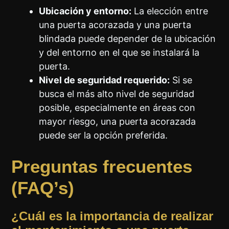
Ubicación y entorno:
La elección entre
una puerta acorazada y una puerta
blindada puede depender de la ubicación
y del entorno en el que se instalará la
puerta.
Nivel de seguridad requerido:
Si se
busca el más alto nivel de seguridad
posible, especialmente en áreas con
mayor riesgo, una puerta acorazada
puede ser la opción preferida.
Preguntas frecuentes
(FAQ’s)
¿Cuál es la importancia de realizar