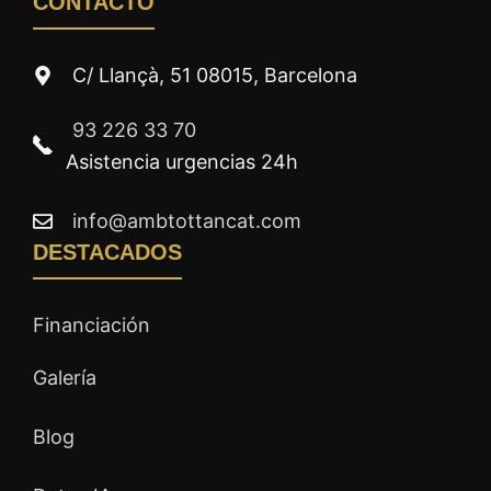
CONTACTO
C/ Llançà, 51 08015, Barcelona
93 226 33 70
Asistencia urgencias 24h
info@ambtottancat.com
DESTACADOS
Financiación
Galería
Blog