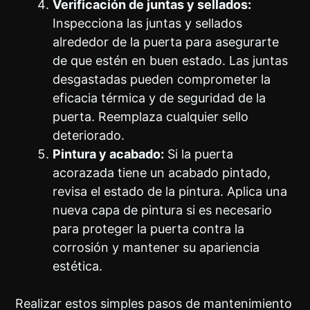
Verificación de juntas y sellados:
Inspecciona las juntas y sellados
alrededor de la puerta para asegurarte
de que estén en buen estado. Las juntas
desgastadas pueden comprometer la
eficacia térmica y de seguridad de la
puerta. Reemplaza cualquier sello
deteriorado.
Pintura y acabado:
Si la puerta
acorazada tiene un acabado pintado,
revisa el estado de la pintura. Aplica una
nueva capa de pintura si es necesario
para proteger la puerta contra la
corrosión y mantener su apariencia
estética.
Realizar estos simples pasos de mantenimiento