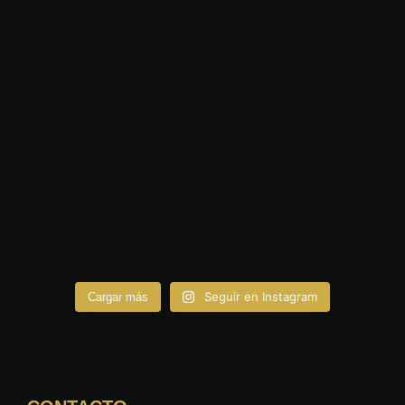
Seguir en Instagram
Cargar más