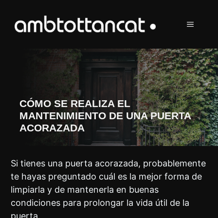
Saltar
al
MENÚ
contenido
CÓMO SE REALIZA EL
MANTENIMIENTO DE UNA PUERTA
ACORAZADA
Si tienes una puerta acorazada, probablemente
te hayas preguntado cuál es la mejor forma de
limpiarla y de mantenerla en buenas
condiciones para prolongar la vida útil de la
puerta.