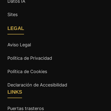
Datos IA
Sites
LEGAL
Aviso Legal
Política de Privacidad
Política de Cookies
Declaración de Accesibilidad
LINKS
Puertas trasteros