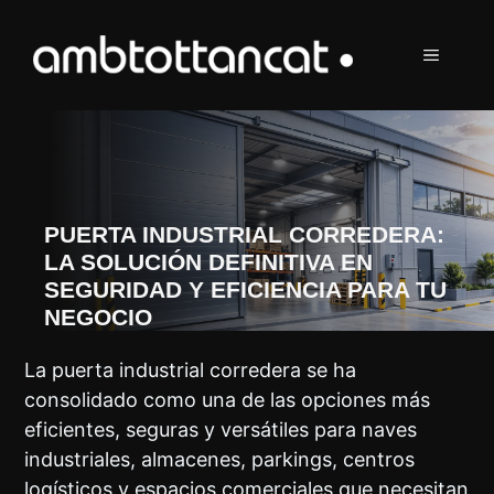
Saltar
al
MENÚ
contenido
PUERTA INDUSTRIAL CORREDERA:
LA SOLUCIÓN DEFINITIVA EN
SEGURIDAD Y EFICIENCIA PARA TU
NEGOCIO
La puerta industrial corredera se ha
consolidado como una de las opciones más
eficientes, seguras y versátiles para naves
industriales, almacenes, parkings, centros
logísticos y espacios comerciales que necesitan