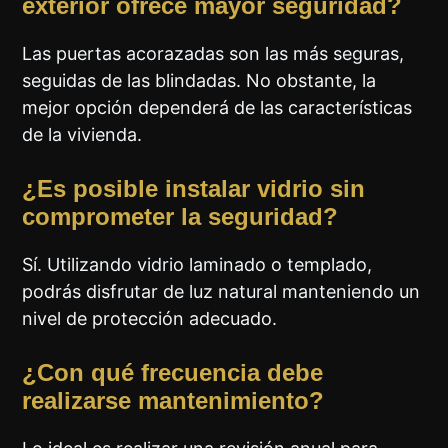
exterior ofrece mayor seguridad?
Las puertas acorazadas son las más seguras,
seguidas de las blindadas. No obstante, la
mejor opción dependerá de las características
de la vivienda.
¿Es posible instalar vidrio sin
comprometer la seguridad?
Sí. Utilizando vidrio laminado o templado,
podrás disfrutar de luz natural manteniendo un
nivel de protección adecuado.
¿Con qué frecuencia debe
realizarse mantenimiento?