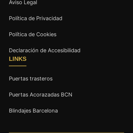
Aviso Legal
Política de Privacidad
Política de Cookies
Declaración de Accesibilidad
LINKS
Puertas trasteros
Puertas Acorazadas BCN
Blindajes Barcelona