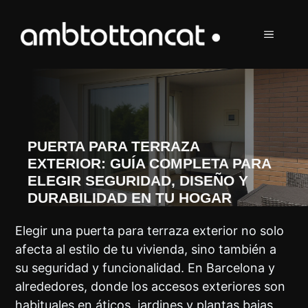
Saltar
al
MENÚ
contenido
PUERTA PARA TERRAZA
EXTERIOR: GUÍA COMPLETA PARA
ELEGIR SEGURIDAD, DISEÑO Y
DURABILIDAD EN TU HOGAR
Elegir una puerta para terraza exterior no solo
afecta al estilo de tu vivienda, sino también a
su seguridad y funcionalidad. En Barcelona y
alrededores, donde los accesos exteriores son
habituales en áticos, jardines y plantas bajas,