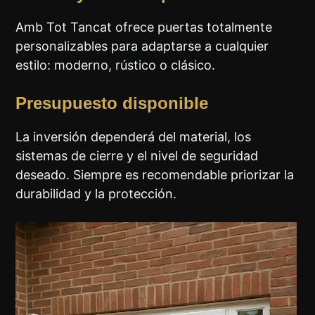
Amb Tot Tancat ofrece puertas totalmente
personalizables para adaptarse a cualquier
estilo: moderno, rústico o clásico.
Presupuesto disponible
La inversión dependerá del material, los
sistemas de cierre y el nivel de seguridad
deseado. Siempre es recomendable priorizar la
durabilidad y la protección.