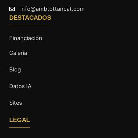
info@ambtottancat.com
DESTACADOS
Financiación
Galería
Blog
Datos IA
Sites
LEGAL