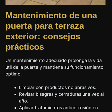
Mantenimiento de una
puerta para terraza
exterior: consejos
prácticos
Un mantenimiento adecuado prolonga la vida
útil de la puerta y mantiene su funcionamiento
óptimo.
Limpiar con productos no abrasivos.
Revisar bisagras y cerraduras una vez al
año.
Aplicar tratamientos anticorrosión en