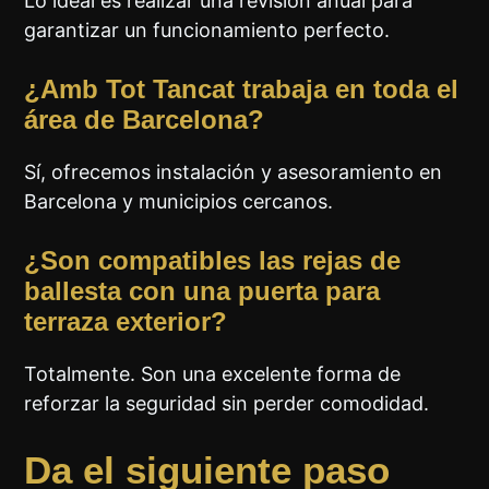
Lo ideal es realizar una revisión anual para
garantizar un funcionamiento perfecto.
¿Amb Tot Tancat trabaja en toda el
área de Barcelona?
Sí, ofrecemos instalación y asesoramiento en
Barcelona y municipios cercanos.
¿Son compatibles las rejas de
ballesta con una puerta para
terraza exterior?
Totalmente. Son una excelente forma de
reforzar la seguridad sin perder comodidad.
Da el siguiente paso