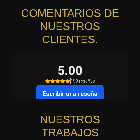
COMENTARIOS DE
NUESTROS
CLIENTES.
NUESTROS
TRABAJOS