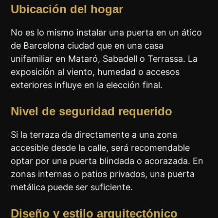
Ubicación del hogar
No es lo mismo instalar una puerta en un ático
de Barcelona ciudad que en una casa
unifamiliar en Mataró, Sabadell o Terrassa. La
exposición al viento, humedad o accesos
exteriores influye en la elección final.
Nivel de seguridad requerido
Si la terraza da directamente a una zona
accesible desde la calle, será recomendable
optar por una puerta blindada o acorazada. En
zonas internas o patios privados, una puerta
metálica puede ser suficiente.
Diseño y estilo arquitectónico