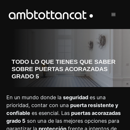
Saltar
al
MENÚ
contenido
TODO LO QUE TIENES QUE SABER
SOBRE PUERTAS ACORAZADAS
GRADO 5
En un mundo donde la
seguridad
es una
prioridad, contar con una
puerta resistente y
confiable
es esencial. Las
puertas acorazadas
grado 5
son una de las mejores opciones para
garantizar la
protección
frente a intentos de